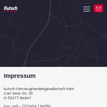
Fahrzeuge
Service
Über uns
Kontakt
Impressum
Kutsch Fahrzeughandelsgesellschaft mbH
Carl-Zeiss-Str. 26
D-52477 Alsdorf
Fon: +49 – (0)2404 / 94350