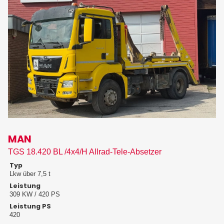
MAN
TGS 18.420 BL /4x4/H Allrad-Tele-Absetzer
Typ
Lkw über 7,5 t
Leistung
309 KW / 420 PS
Leistung PS
420