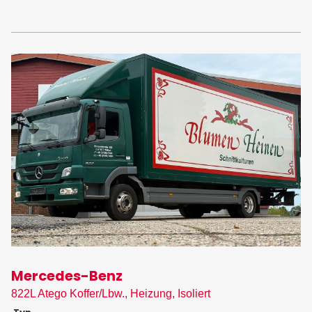
Mercedes-Benz
822L Atego Koffer/Lbw., Heizung, Isoliert