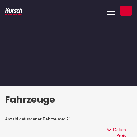
Fahrzeuge
Service
Über uns
Kontakt
Fahrzeuge
Anzahl gefundener Fahrzeuge:
21
Datum
Preis